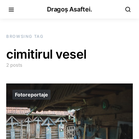
Dragoș Asaftei.
BROWSING TAG
cimitirul vesel
2 posts
Fotoreportaje