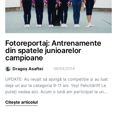
Fotoreportaj: Antrenamente
din spatele junioarelor
campioane
Dragoş Asaftei
09/04/2014
UPDATE: Au reușit să ajungă la competiție și au luat
deja un aur la categoria 9-11 ani. Yey! Felicitări!!! Le
puteți vedea aici. Acum o lună am participat la un…
Citește articolul