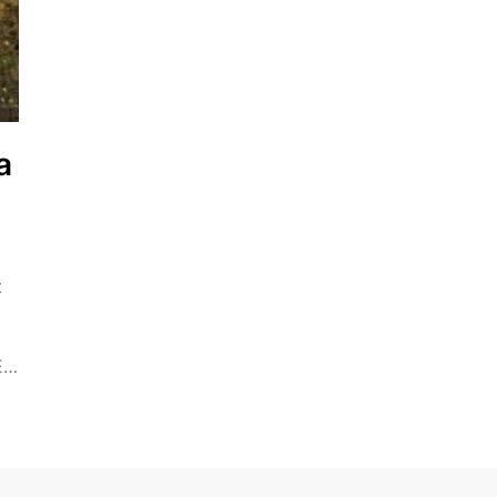
a
t
 E…