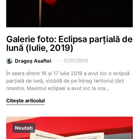
Galerie foto: Eclipsa parțială de
lună (Iulie, 2019)
Dragoş Asaftei
17/07/2019
În seara dintre 16 și 17 iulie 2019 a avut loc o eclipsă
parțială de lună, vizibilă de pe întreg teritoriul țării
noastre. Maximul eclipsei a avut loc la ora…
Citește articolul
Noutati