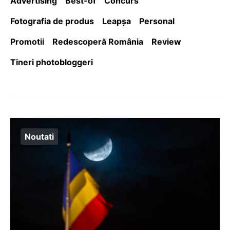
Advertising
Best-of
Concurs
Fotografia de produs
Leapşa
Personal
Promotii
Redescoperă România
Review
Tineri photobloggeri
Noutati