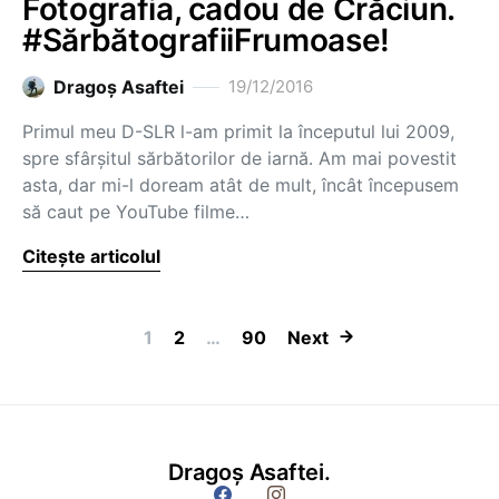
Fotografia, cadou de Crăciun.
#SărbătografiiFrumoase!
Dragoş Asaftei
19/12/2016
Primul meu D-SLR l-am primit la începutul lui 2009,
spre sfârșitul sărbătorilor de iarnă. Am mai povestit
asta, dar mi-l doream atât de mult, încât începusem
să caut pe YouTube filme…
Citește articolul
Paginație artic
1
2
…
90
Next
Dragoș Asaftei.