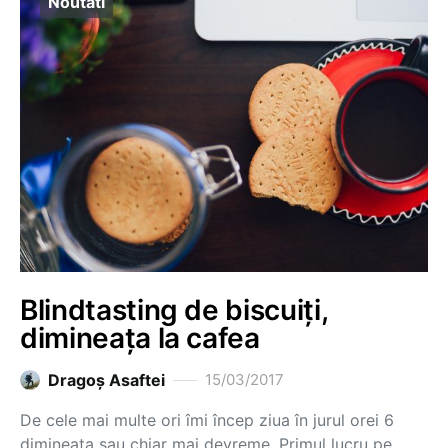
Noutati
Blindtasting de biscuiți,
dimineața la cafea
Dragoş Asaftei
15/03/2017
De cele mai multe ori îmi încep ziua în jurul orei 6
dimineața sau chiar mai devreme. Primul lucru pe