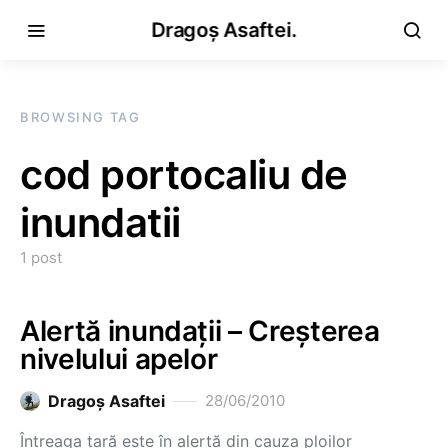
Dragoș Asaftei.
BROWSING TAG
cod portocaliu de
inundatii
1 post
Alertă inundaţii – Creşterea
nivelului apelor
Dragoş Asaftei
28/06/2010
Întreaga ţară este în alertă din cauza ploilor