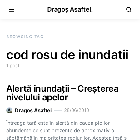
Dragoș Asaftei.
BROWSING TAG
cod rosu de inundatii
1 post
Alertă inundaţii – Creşterea
nivelului apelor
Dragoş Asaftei
28/06/2010
Întreaga ţară este în alertă din cauza ploilor
abundente ce sunt prezente de aproximativ o
săptămână în majoritatea regiunilor. Acestea însă s-