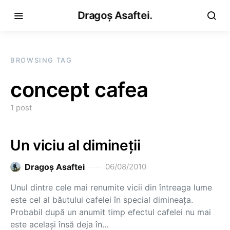
Dragoș Asaftei.
BROWSING TAG
concept cafea
1 post
Un viciu al dimineţii
Dragoş Asaftei
06/08/2010
Unul dintre cele mai renumite vicii din întreaga lume
este cel al băutului cafelei în special dimineaţa.
Probabil după un anumit timp efectul cafelei nu mai
este acelaşi însă deja în…