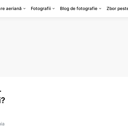
are aeriană
Fotografii
Blog de fotografie
Zbor pest
r
i?
ia