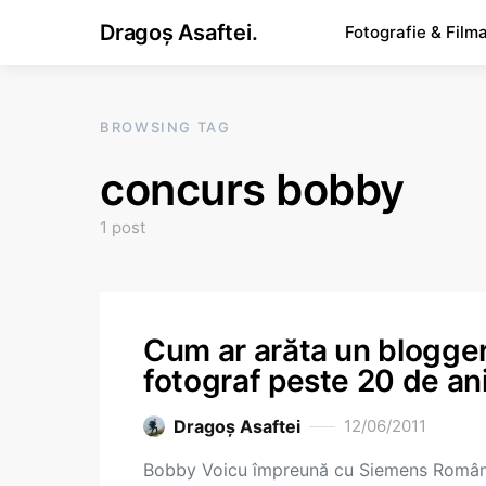
Dragoș Asaftei.
Fotografie & Film
BROWSING TAG
concurs bobby
1 post
Cum ar arăta un blogge
fotograf peste 20 de an
Dragoş Asaftei
12/06/2011
Bobby Voicu împreună cu Siemens Român