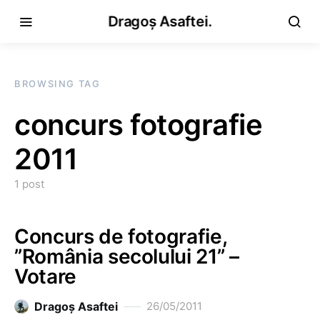
Dragoș Asaftei.
BROWSING TAG
concurs fotografie
2011
1 post
Concurs de fotografie,
”România secolului 21” –
Votare
Dragoş Asaftei
26/05/2011