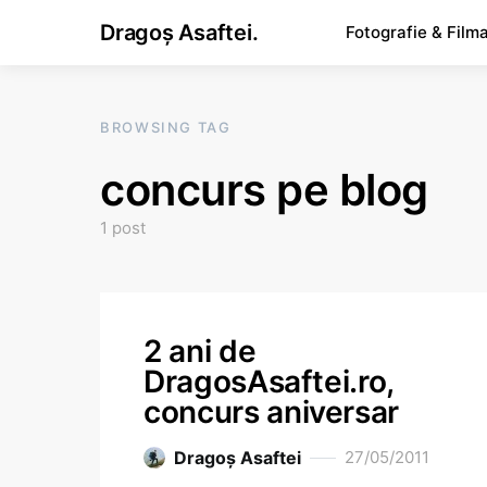
Dragoș Asaftei.
Fotografie & Film
BROWSING TAG
concurs pe blog
1 post
2 ani de
DragosAsaftei.ro,
concurs aniversar
Dragoş Asaftei
27/05/2011