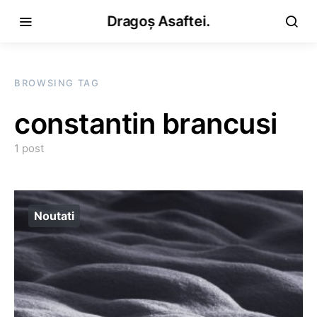
Dragoș Asaftei.
BROWSING TAG
constantin brancusi
1 post
Noutati