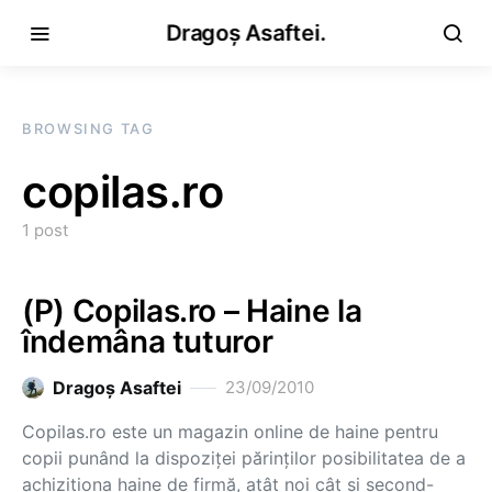
Dragoș Asaftei.
BROWSING TAG
copilas.ro
1 post
(P) Copilas.ro – Haine la
îndemâna tuturor
Dragoş Asaftei
23/09/2010
Copilas.ro este un magazin online de haine pentru
copii punând la dispoziţei părinţilor posibilitatea de a
achiziţiona haine de firmă, atât noi cât şi second-