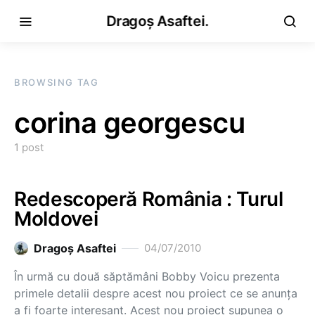
Dragoș Asaftei.
BROWSING TAG
corina georgescu
1 post
Redescoperă România : Turul
Moldovei
Dragoş Asaftei
04/07/2010
În urmă cu două săptămâni Bobby Voicu prezenta
primele detalii despre acest nou proiect ce se anunţa
a fi foarte interesant. Acest nou proiect supunea o