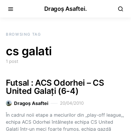
Dragoș Asaftei.
BROWSING TAG
cs galati
1 post
Futsal : ACS Odorhei – CS
United Galaţi (6-4)
Dragoş Asaftei
20/04/2010
În cadrul noii etape a meciurilor din „play-off league„,
echipa ACS Odorhei întâlneşte echipa CS United
Galaţi într-un meci foarte frumos, echipa gazdă