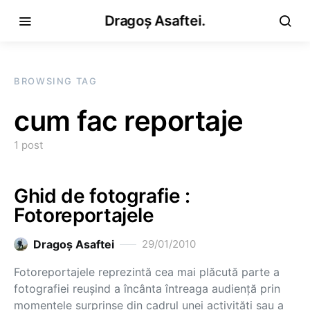
Dragoș Asaftei.
BROWSING TAG
cum fac reportaje
1 post
Ghid de fotografie :
Fotoreportajele
Dragoş Asaftei
29/01/2010
Fotoreportajele reprezintă cea mai plăcută parte a
fotografiei reuşind a încânta întreaga audienţă prin
momentele surprinse din cadrul unei activităţi sau a