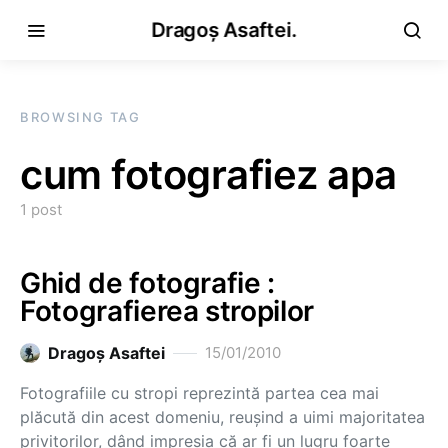
Dragoș Asaftei.
BROWSING TAG
cum fotografiez apa
1 post
Ghid de fotografie :
Fotografierea stropilor
Dragoş Asaftei
15/01/2010
Fotografiile cu stropi reprezintă partea cea mai
plăcută din acest domeniu, reuşind a uimi majoritatea
privitorilor, dând impresia că ar fi un lugru foarte