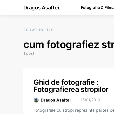
Dragoș Asaftei.
Fotografie & Film
BROWSING TAG
cum fotografiez st
1 post
Ghid de fotografie :
Fotografierea stropilor
Dragoş Asaftei
15/01/2010
Fotografiile cu stropi reprezintă partea c