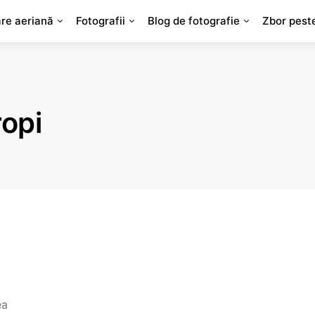
are aeriană
Fotografii
Blog de fotografie
Zbor pest
ropi
ea