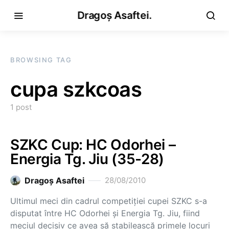
Dragoș Asaftei.
BROWSING TAG
cupa szkcoas
1 post
SZKC Cup: HC Odorhei –
Energia Tg. Jiu (35-28)
Dragoş Asaftei
28/08/2010
Ultimul meci din cadrul competiţiei cupei SZKC s-a
disputat între HC Odorhei şi Energia Tg. Jiu, fiind
meciul decisiv ce avea să stabilească primele locuri