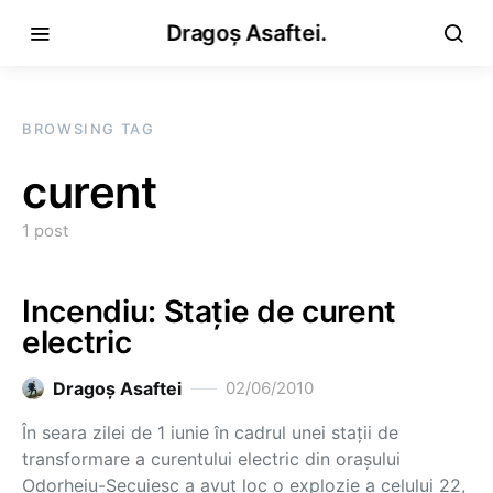
Dragoș Asaftei.
BROWSING TAG
curent
1 post
Incendiu: Staţie de curent
electric
Dragoş Asaftei
02/06/2010
În seara zilei de 1 iunie în cadrul unei staţii de
transformare a curentului electric din oraşului
Odorheiu-Secuiesc a avut loc o explozie a celului 22,