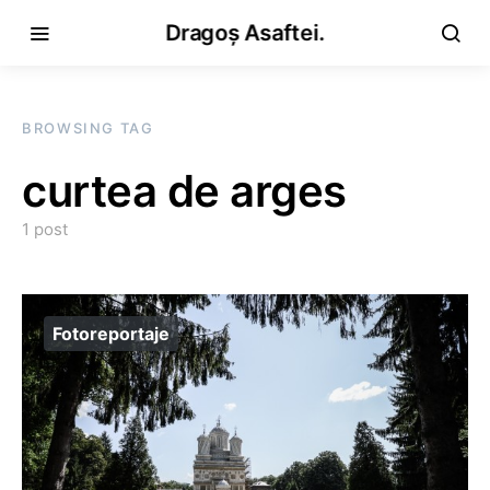
Dragoș Asaftei.
BROWSING TAG
curtea de arges
1 post
Fotoreportaje