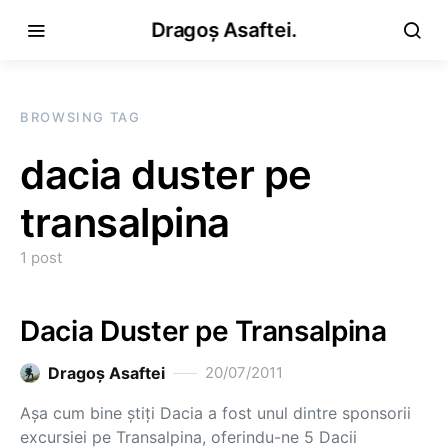
Dragoș Asaftei.
BROWSING TAG
dacia duster pe
transalpina
1 post
Dacia Duster pe Transalpina
Dragoş Asaftei
20/07/2011
Aşa cum bine ştiţi Dacia a fost unul dintre sponsorii
excursiei pe Transalpina, oferindu-ne 5 Dacii