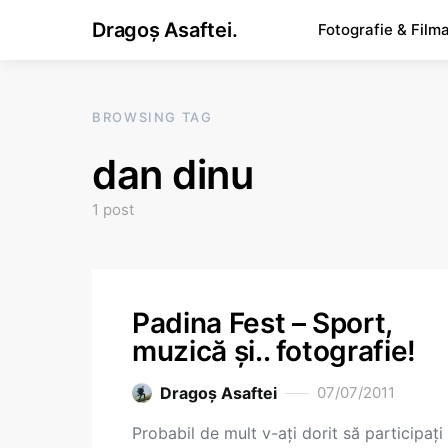
Dragoș Asaftei.
Fotografie & Film
BROWSING TAG
dan dinu
1 post
Padina Fest – Sport,
muzică și.. fotografie!
Dragoş Asaftei
07/07/2011
Probabil de mult v-ați dorit să participați 