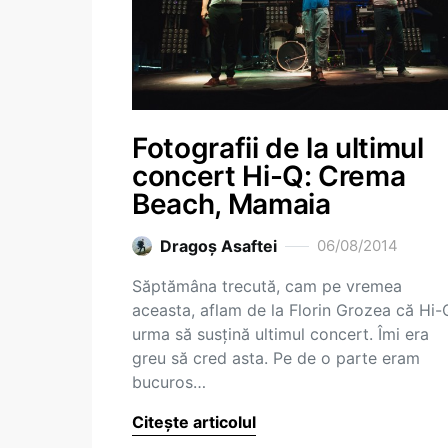
Fotografii de la ultimul
concert Hi-Q: Crema
Beach, Mamaia
Dragoş Asaftei
06/08/2014
Săptămâna trecută, cam pe vremea
aceasta, aflam de la Florin Grozea că Hi-
urma să susțină ultimul concert. Îmi era
greu să cred asta. Pe de o parte eram
bucuros…
Citește articolul