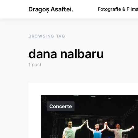
Dragoș Asaftei.
Fotografie & Film
BROWSING TAG
dana nalbaru
1 post
Concerte