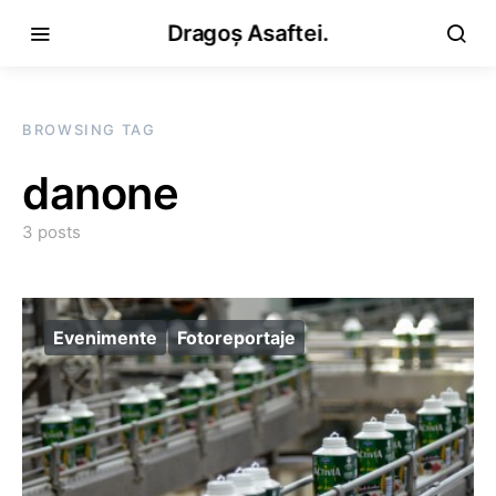
Dragoș Asaftei.
BROWSING TAG
danone
3 posts
Evenimente
Fotoreportaje