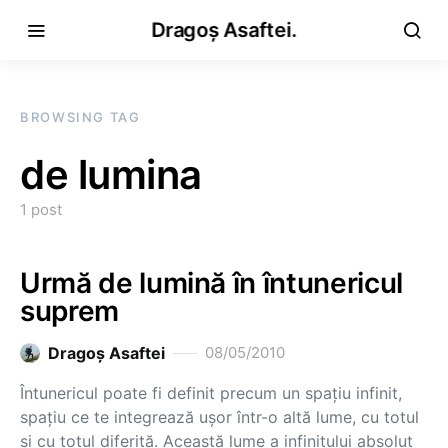
Dragoș Asaftei.
BROWSING TAG
de lumina
1 post
Urmă de lumină în întunericul
suprem
Dragoş Asaftei
08/05/2010
Întunericul poate fi definit precum un spaţiu infinit,
spaţiu ce te integrează uşor într-o altă lume, cu totul
şi cu totul diferită. Această lume a infinitului absolut