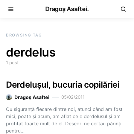
Dragoș Asaftei.
BROWSING TAG
derdelus
1 post
Derdeluşul, bucuria copilăriei
Dragoş Asaftei
05/02/2011
Cu siguranţă fiecare dintre noi, atunci când am fost
mici, poate şi acum, am aflat ce e derdeluşul şi am
profitat foarte mult de el. Deseori ne certau părinţii
pentru…