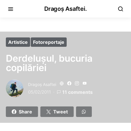
Dragoș Asaftei.
Artistice
Fotoreportaje
Derdeluşul, bucuria
copilăriei
Dragoş Asaftei
05/02/2011
11 comments
Share
Tweet