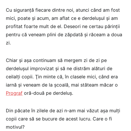
Cu siguranţă fiecare dintre noi, atunci când am fost
mici, poate şi acum, am aflat ce e derdeluşul şi am
profitat foarte mult de el. Deseori ne certau părinţii
pentru că veneam plini de zăpdată şi răceam a doua
zi.
Chiar şi aşa continuam să mergem zi de zi pe
derdeluşul improvizat şi să ne distrăm alături de
ceilalţi copii. Ţin minte că, în clasele mici, când era
iarnă şi veneam de la şcoală, mai stăteam măcar o
Prograf
oră-două pe derdeluş.
Din păcate în zilele de azi n-am mai văzut aşa mulţi
copii care să se bucure de acest lucru. Care o fi
motivul?