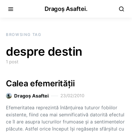
Dragoș Asaftei.
BROWSING TAG
despre destin
1 post
Calea efemerităţii
Dragoş Asaftei
23/02/2010
Efemeritatea reprezintă înlănţuirea tuturor fobiilor
existente, fiind cea mai semnificativă datorită efectul
ce îl are asupra lucrurilor frumoase şi a sentimentelor
plăcute. Astfel orice început îşi regăseşte sfârşitul cu