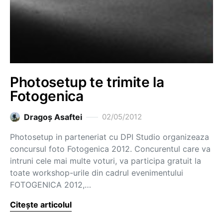
Photosetup te trimite la
Fotogenica
Dragoş Asaftei
02/05/2012
Photosetup in parteneriat cu DPI Studio organizeaza
concursul foto Fotogenica 2012. Concurentul care va
intruni cele mai multe voturi, va participa gratuit la
toate workshop-urile din cadrul evenimentului
FOTOGENICA 2012,…
Citește articolul