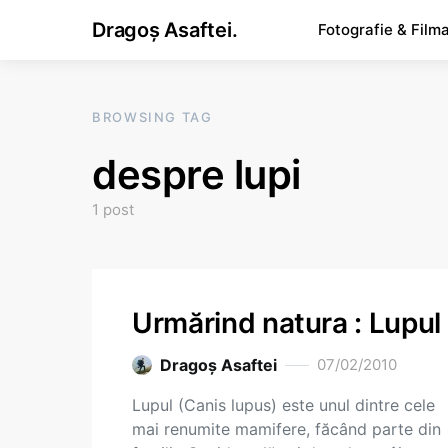
Dragoș Asaftei.
Fotografie & Film
BROWSING TAG
despre lupi
1 post
Urmărind natura : Lupul
Dragoş Asaftei
07/02/2010
Lupul (Canis lupus) este unul dintre cele
mai renumite mamifere, făcând parte din