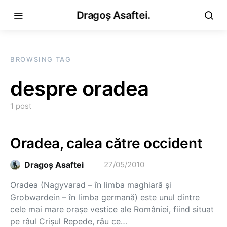
Dragoș Asaftei.
BROWSING TAG
despre oradea
1 post
Oradea, calea către occident
Dragoş Asaftei
27/05/2010
Oradea (Nagyvarad – în limba maghiară şi
Grobwardein – în limba germană) este unul dintre
cele mai mare oraşe vestice ale României, fiind situat
pe râul Crişul Repede, râu ce…