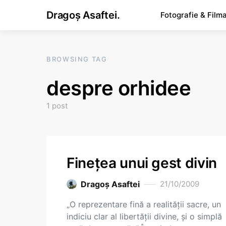
Dragoș Asaftei.
Fotografie & Film
BROWSING TAG
despre orhidee
1 post
Fineţea unui gest divin
Dragoş Asaftei
21/10/2009
„O reprezentare fină a realităţii sacre, un
indiciu clar al libertăţii divine, şi o simplă