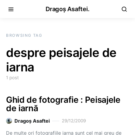
Dragoș Asaftei.
BROWSING TAG
despre peisajele de
iarna
1 post
Ghid de fotografie : Peisajele
de iarnă
Dragoş Asaftei
29/12/2009
De multe ori fotografiile iarna sunt cel mai greu de