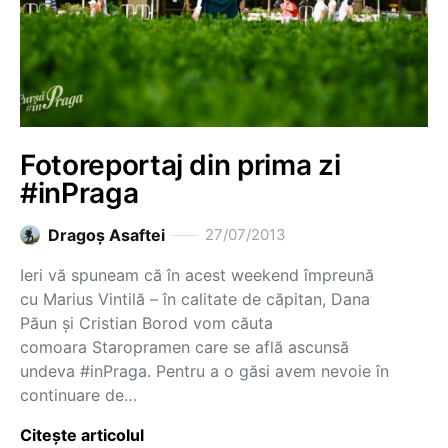
Fotoreportaj din prima zi
#inPraga
Dragoş Asaftei
27/07/2013
Ieri vă spuneam că în acest weekend împreună
cu Marius Vintilă – în calitate de căpitan, Dana
Păun și Cristian Borod vom căuta
comoara Staropramen care se află ascunsă
undeva #inPraga. Pentru a o găsi avem nevoie în
continuare de…
Citește articolul