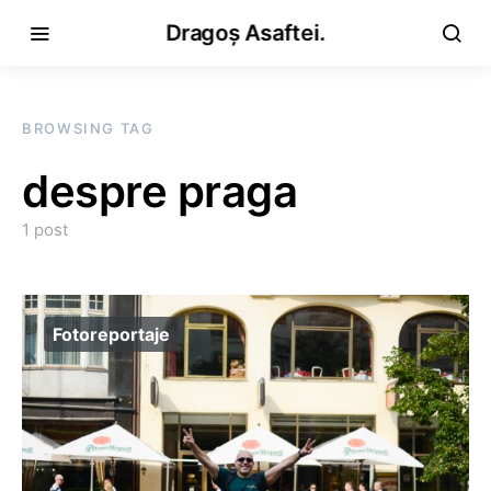
Dragoș Asaftei.
BROWSING TAG
despre praga
1 post
Fotoreportaje