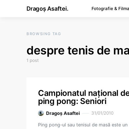
Dragoș Asaftei.
Fotografie & Film
BROWSING TAG
despre tenis de m
1 post
Campionatul naţional d
ping pong: Seniori
Dragoş Asaftei
31/01/2010
Ping pong-ul sau tenisul de masă este un