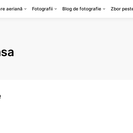
are aeriană
Fotografii
Blog de fotografie
Zbor pest
asa
e