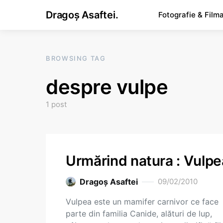
Dragoș Asaftei.
Fotografie & Film
BROWSING TAG
despre vulpe
1 post
Urmărind natura : Vulpe
Dragoş Asaftei
09/02/2010
Vulpea este un mamifer carnivor ce face
parte din familia Canide, alături de lup,