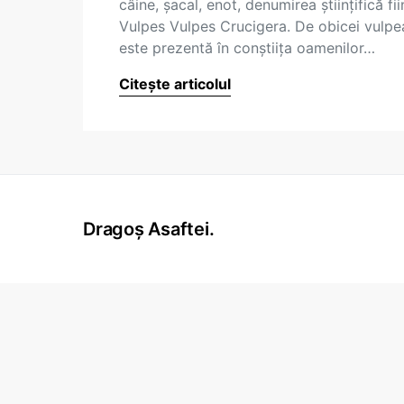
câine, şacal, enot, denumirea ştiinţifică fi
Vulpes Vulpes Crucigera. De obicei vulpe
este prezentă în conştiiţa oamenilor…
Citește articolul
Dragoș Asaftei.