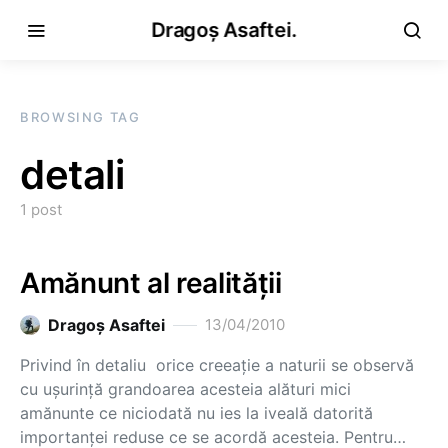
Dragoș Asaftei.
BROWSING TAG
detali
1 post
Amănunt al realităţii
Dragoş Asaftei
13/04/2010
Privind în detaliu orice creeaţie a naturii se observă
cu uşurinţă grandoarea acesteia alături mici
amănunte ce niciodată nu ies la iveală datorită
importanţei reduse ce se acordă acesteia. Pentru…