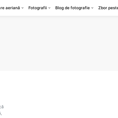
are aeriană
Fotografii
Blog de fotografie
Zbor pest
că
,