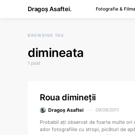
Dragoș Asaftei.
Fotografie & Film
BROWSING TAG
dimineata
1 post
Roua dimineții
Dragoş Asaftei
09/08/2011
Probabil ați observat de foarte multe ori 
ador fotografiile cu stropi, picături de apă