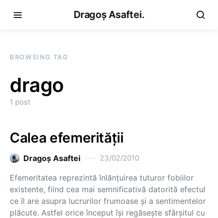
Dragoș Asaftei.
BROWSING TAG
drago
1 post
Calea efemerităţii
Dragoş Asaftei
23/02/2010
Efemeritatea reprezintă înlănţuirea tuturor fobiilor
existente, fiind cea mai semnificativă datorită efectul
ce îl are asupra lucrurilor frumoase şi a sentimentelor
plăcute. Astfel orice început îşi regăseşte sfârşitul cu