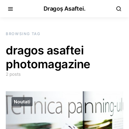
Dragoș Asaftei.
BROWSING TAG
dragos asaftei
photomagazine
2 posts
Noutati