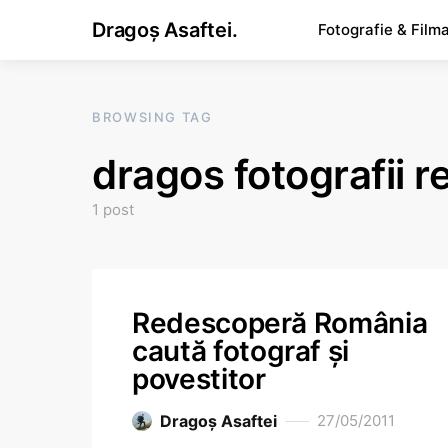
Dragoș Asaftei.
Fotografie & Film
BROWSING TAG
dragos fotografii 
1 post
Redescoperă România
caută fotograf și
povestitor
Dragoş Asaftei
27/05/2011