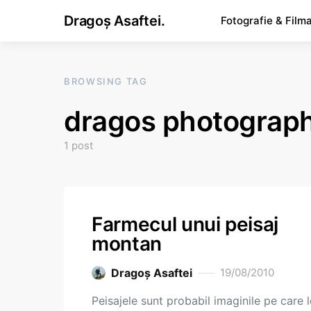
Dragoș Asaftei.
Fotografie & Film
BROWSING TAG
dragos photograp
1 post
Farmecul unui peisaj
montan
Dragoş Asaftei
19/08/2010
Peisajele sunt probabil imaginile pe care l