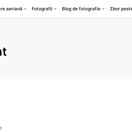
are aeriană
Fotografii
Blog de fotografie
Zbor pest
ht
e