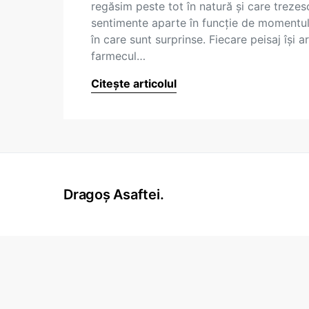
regăsim peste tot în natură şi care trezes
sentimente aparte în funcţie de momentu
în care sunt surprinse. Fiecare peisaj îşi a
farmecul…
Citește articolul
Dragoș Asaftei.