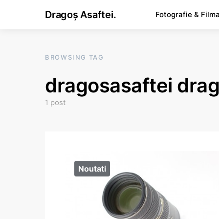
Dragoș Asaftei.
Fotografie & Film
BROWSING TAG
dragosasaftei drag
1 post
Noutati