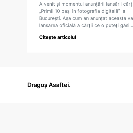
A venit şi momentul anunţării lansării cărţi
„Primii 10 paşi în fotografia digitală” la
Bucureşti. Aşa cum an anunţat aceasta va 
lansarea oficială a cărţii ce o puteţi găsi
Citește articolul
Dragoș Asaftei.