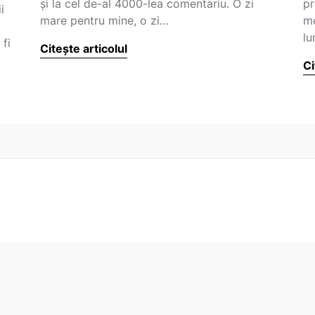
şi la cel de-al 4000-lea comentariu. O zi
pr
i
mare pentru mine, o zi…
me
lu
fi
Citește articolul
…
Ci