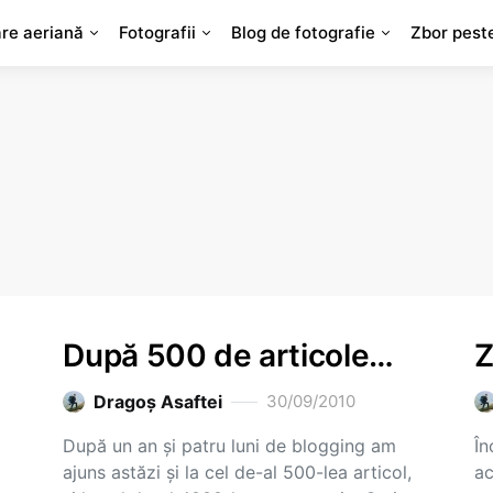
are aeriană
Fotografii
Blog de fotografie
Zbor pest
După 500 de articole…
Z
Dragoş Asaftei
30/09/2010
După un an şi patru luni de blogging am
În
ajuns astăzi şi la cel de-al 500-lea articol,
ac