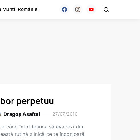
e Munții României
bor perpetuu
Dragoş Asaftei
27/07/2010
cercând întotdeauna să evadezi din
eastă rutină zilnică ce te înconjoară