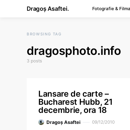
Dragoș Asaftei.
Fotografie & Film
BROWSING TAG
dragosphoto.info
3 posts
Lansare de carte –
Bucharest Hubb, 21
decembrie, ora 18
Dragoş Asaftei
09/12/2010