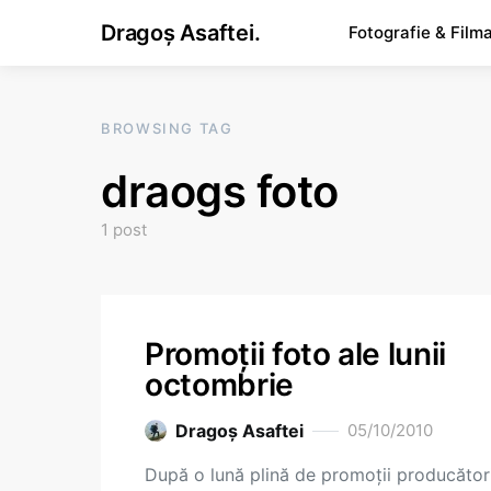
Dragoș Asaftei.
Fotografie & Film
BROWSING TAG
draogs foto
1 post
Promoţii foto ale lunii
octombrie
Dragoş Asaftei
05/10/2010
După o lună plină de promoţii producători