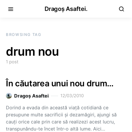
Dragoș Asaftei.
BROWSING TAG
drum nou
1 post
În căutarea unui nou drum…
Dragoş Asaftei
12/03/2010
Dorind a evada din această viaţă cotidiană ce
presupune multe sacrificii şi dezamăgiri, ajungi să
cauţi orice cale prin care să realizezi acest lucru,
transpunându-te încet într-o altă lume. Aici…