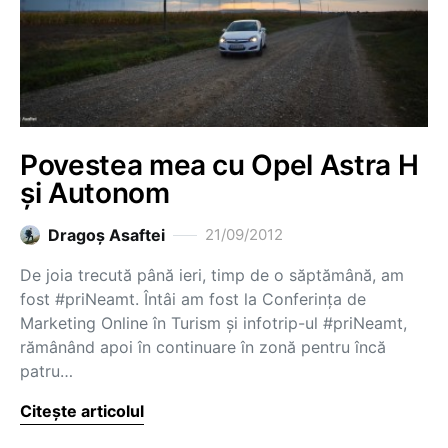
Povestea mea cu Opel Astra H
și Autonom
Dragoş Asaftei
21/09/2012
De joia trecută până ieri, timp de o săptămână, am
fost #priNeamt. Întâi am fost la Conferința de
Marketing Online în Turism și infotrip-ul #priNeamt,
rămânând apoi în continuare în zonă pentru încă
patru…
Citește articolul