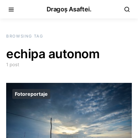
Dragoș Asaftei.
BROWSING TAG
echipa autonom
1 post
Fotoreportaje