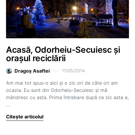
Acasă, Odorheiu-Secuiesc și
orașul reciclării
Dragoş Asaftei
11/05/2014
Am mai tot spus-o aici și o zic ori de câte ori am
ocazia. Eu sunt din Odorheiu-Secuiesc și mă
mândresc cu asta. Prima întrebare după ce zic asta e,
…
Citește articolul