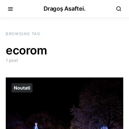
Dragoș Asaftei.
BROWSING TAG
ecorom
1 post
Noutati