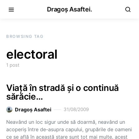
Dragoș Asaftei.
BROWSING TAG
electoral
1 post
Viaţă în stradă şi o continuă
sărăcie…
Dragoş Asaftei
31/08/2009
Neavând un loc sigur unde să doarmă, neavând un
acoperiş între de-asupra capului, grupările de oameni
ce se află în această stare sunt tot mai multe, acest