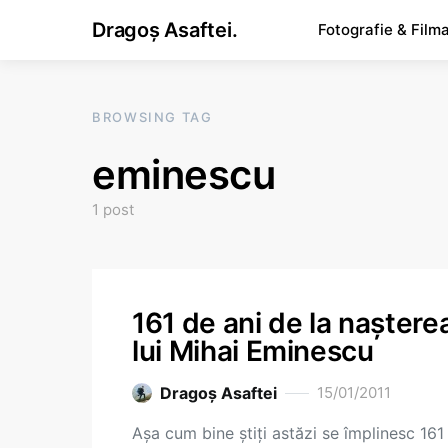
Dragoș Asaftei.
Fotografie & Film
BROWSING TAG
eminescu
1 post
161 de ani de la naştere
lui Mihai Eminescu
Dragoş Asaftei
15/01/2011
Aşa cum bine ştiţi astăzi se împlinesc 161